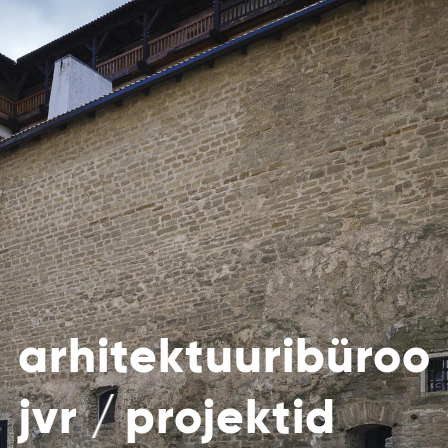
arhitektuuribüroo
jvr
projektid